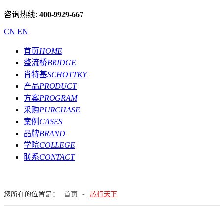
咨询热线:
400-9929-667
CN
EN
首页
HOME
整流桥
BRIDGE
肖特基
SCHOTTKY
产品
PRODUCT
方案
PROGRAM
采购
PURCHASE
案例
CASES
品牌
BRAND
学院
COLLEGE
联系
CONTACT
您所在的位置是：
首页
-
芯行天下