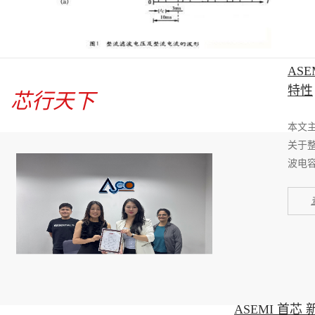
AS
特性
芯行天下
本文
关于
波电
ASEMI 首