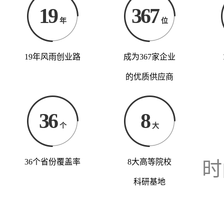
19
367
年
位
19年风雨创业路
成为367家企业
的优质供应商
36
8
个
大
36个省份覆盖率
8大高等院校
时
科研基地