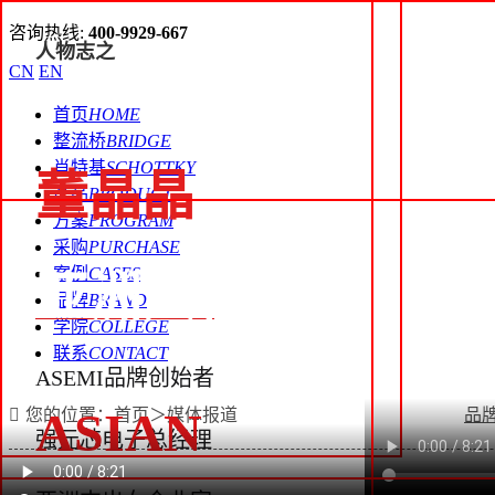
咨询热线:
400-9929-667
人物志之
CN
EN
首页
HOME
整流桥
BRIDGE
肖特基
SCHOTTKY
董晶晶
产品
PRODUCT
方案
PROGRAM
采购
PURCHASE
案例
CASES
亚洲人物
品牌
BRAND
学院
COLLEGE
联系
CONTACT
ASEMI品牌创始者
ASIAN
您的位置：首页＞媒体报道
品
强元芯电子总经理