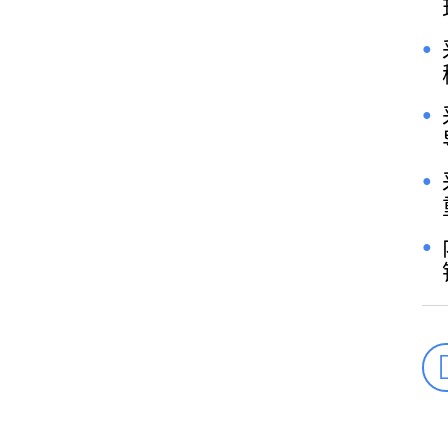
●
●
●
●