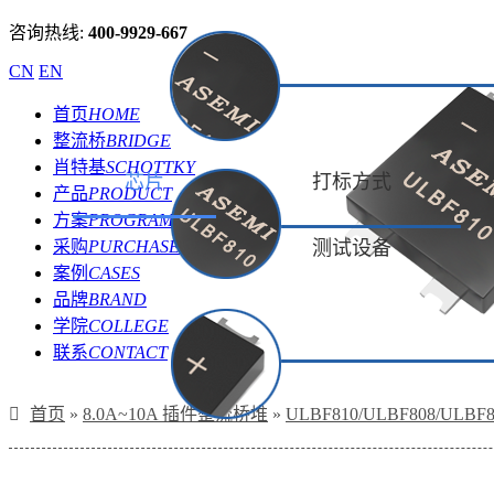
咨询热线:
400-9929-667
CN
EN
首页
HOME
整流桥
BRIDGE
肖特基
SCHOTTKY
芯片
打标方式
产品
PRODUCT
方案
PROGRAM
采购
PURCHASE
测试设备
案例
CASES
品牌
BRAND
学院
COLLEGE
联系
CONTACT
首页
»
8.0A~10A 插件整流桥堆
»
ULBF810/ULBF808/UL