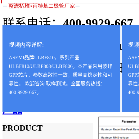
联系电话：
400-9929-667
联系邮箱：sales@asemi88
视频内容详解:
视频
ASEMI品牌ULBF810，系列产品
ASE
公司地址：深圳市福田区福
ULBF810/ULBF808/ULBF806。本产品采用波峰
ULB
GPP芯片，参数离散性一致，质量高稳定性和可
GP
靠性。 欢迎咨询 取样测试。全国服务热线：
靠性
400-9929-667。
400-
产品
PRODUCT