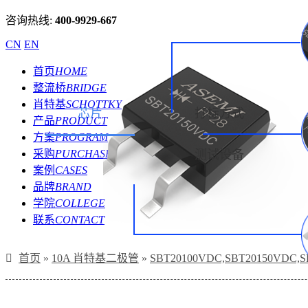
咨询热线:
400-9929-667
CN
EN
首页
HOME
整流桥
BRIDGE
肖特基
SCHOTTKY
芯片
打标方式
产品
PRODUCT
方案
PROGRAM
采购
PURCHASE
测试设备
案例
CASES
品牌
BRAND
学院
COLLEGE
联系
CONTACT
首页
»
10A 肖特基二极管
»
SBT20100VDC,SBT20150VD