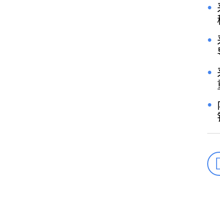
●
●
●
●