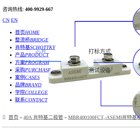
咨询热线:
400-9929-667
CN
EN
首页
HOME
整流桥
BRIDGE
肖特基
SCHOTTKY
芯片
打标方式
产品
PRODUCT
方案
PROGRAM
采购
PURCHASE
测试设备
案例
CASES
品牌
BRAND
学院
COLLEGE
联系
CONTACT
首页
»
40A 肖特基二极管
»
MBR400100FCT,-ASEMI肖特基模