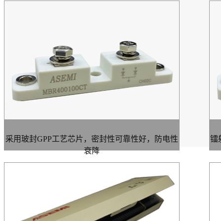
采用玻封GPP工艺芯片，密封性可靠性好，防电性
镭
衰降