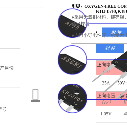
引脚 / OXYGEN-FREE COP
KBJ3510,KB
●采用无氧铜材料，镀亮锡
锡易焊接
型 号
●内阻小导电性好，承受大
封 装
正向电流
反
生产月份
V
（lo）
35A
50V
正向电压
浪
I
（VF）
型号
1.05V
4