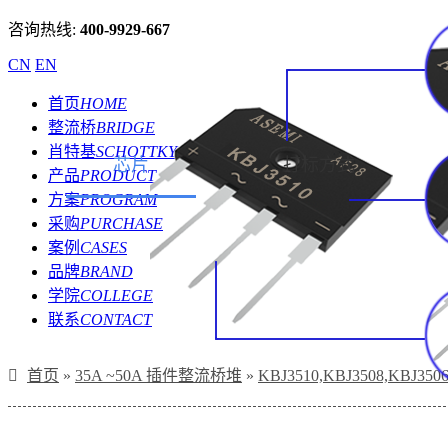
咨询热线:
400-9929-667
CN
EN
首页
HOME
整流桥
BRIDGE
肖特基
SCHOTTKY
芯片
打标方式
产品
PRODUCT
方案
PROGRAM
采购
PURCHASE
案例
CASES
品牌
BRAND
学院
COLLEGE
联系
CONTACT
首页
»
35A ~50A 插件整流桥堆
»
KBJ3510,KBJ3508,KBJ35