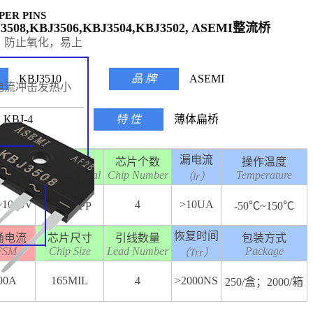
PER PINS
J3508,KBJ3506,KBJ3504,KBJ3502, ASEMI整流桥
，防止氧化，易上
KBJ3510
品 牌
ASEMI
电流冲击发热小
KBJ-4
特 性
薄体扁桥
漏电流
向耐压
芯片材质
芯片个数
操作温度
RRM
Chip Material
Chip Number
Temperature
（lr）
~1000V
4
>10UA
光阻GPP
-50℃~150℃
恢复时间
涌电流
芯片尺寸
引线数量
包装方式
FSM
Chip Size
Lead Number
Package
（Trr）
00A
165MIL
4
>2000NS
250/盒；2000/箱