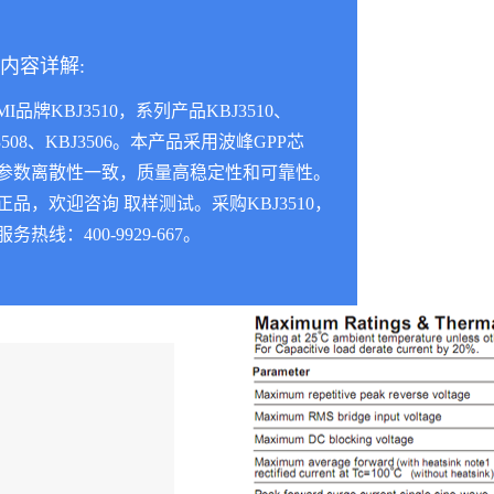
内容详解:
MI品牌KBJ3510，系列产品KBJ3510、
3508、KBJ3506。本产品采用波峰GPP芯
参数离散性一致，质量高稳定性和可靠性。
正品，欢迎咨询 取样测试。采购KBJ3510，
务热线：400-9929-667。