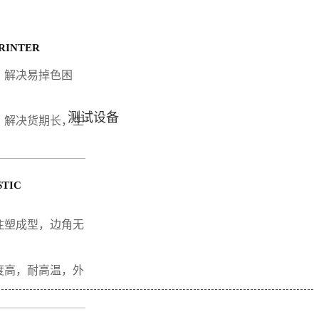
RINTER
，解决易掉色困
测试设备
，解决货期长，生
STIC
注塑成型，边角无
度高，耐高温，外