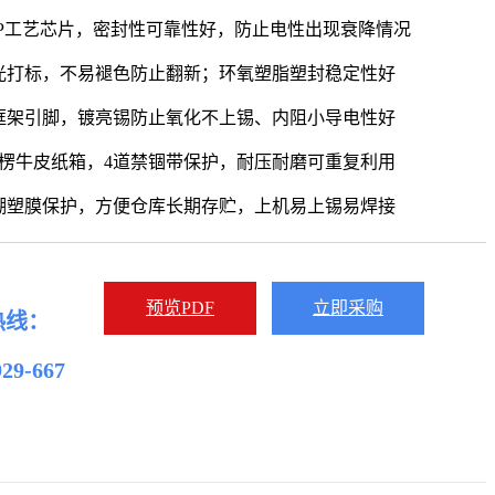
PP工艺芯片，密封性可靠性好，防止电性出现衰降情况
光打标，不易褪色防止翻新；环氧塑脂塑封稳定性好
框架引脚，镀亮锡防止氧化不上锡、内阻小导电性好
瓦楞牛皮纸箱，4道禁锢带保护，耐压耐磨可重复利用
潮塑膜保护，方便仓库长期存贮，上机易上锡易焊接
预览PDF
立即采购
热线：
929-667