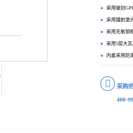
●
采用玻封G
●
采用镭射激
●
采用无氧铜
●
采用5层大
●
内盒采用防
采购
400-9