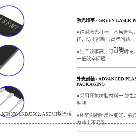
激光印字 / GREEN LASER P
●镭射激光打标，不易退色
扰，防止翻新与冒牌问题
引脚
●生产效率高，订单交期快
产低效率问题
外壳封装 / ADVANCED PLA
PACKAGING
●采用环氧树脂材料一次性
毛刺
06,KBJ3504,KBJ3502, ASEMI整流桥
●环氧树脂阻燃性能好，强
力冲击不易裂